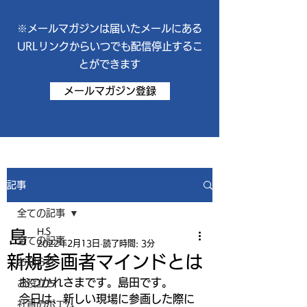
※メールマガジンは届いたメールにある
URLリンクからいつでも配信停止するこ
とができます
メールマガジン登録
記事
全ての記事
H.S
全ての記事
2022年2月13日
読了時間: 3分
新規参画者マインドとは
お知らせ
おつかれさまです。島田です。 
お役立ち
今日は、新しい現場に参画した際に
社員のポエム