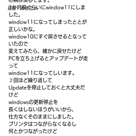
ご無沙汰してます。
3か月前ぐらいにwindow11にしま
技術・お役立ち
した。
window11になってしまったととが
正しいかな。
window10にすぐ戻させるとなって
いたので
変えてみたら、確かに戻せたけど
PCを立ち上げるとアップデートが走
って
window11になってしいます。
２回ほど繰り返して
Updateを停止しておくと大丈夫だ
けど
windowsの更新停止を
長くはしないほうがいいから、
仕方なくそのままにしました。
プリンタはつながらなくなるし
何とかつながったけど