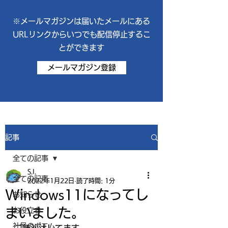
※メールマガジンは届いたメールにある
URLリンクからいつでも配信停止するこ
とができます
メールマガジン登録
記事
全ての記事
S.I.
全ての記事
2022年1月22日
読了時間: 1分
Windows11になってし
お知らせ
まいました。
お役立ち
社員のポエム