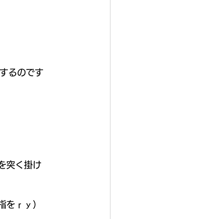
続するのです
指を突く掛け
指をｒｙ） 