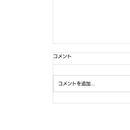
ボウリングは楽しいよ
コメント
こんにちは。 池田と申します。
この業界に４３年います。 ITの
会社が、なぜボウリング？ 私は
コメントを追加…
全然スポーツができません。 で
もボウリングはそこそこ？ 混ん
でなければアメリカンといううス
タイルで投げています。 １レー
株式会社日本コンピュー
ンで投げるのをヨーロピアン...