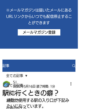
※メールマガジンは届いたメールにある
URLリンクからいつでも配信停止するこ
とができます
メールマガジン登録
記事
全ての記事
S.I.
全ての記事
2022年5月16日
読了時間: 1分
駅に行くときの癖？
お知らせ
通勤で使用する駅の入り口が下記み
お役立ち
たいになっています。
社員のポエム