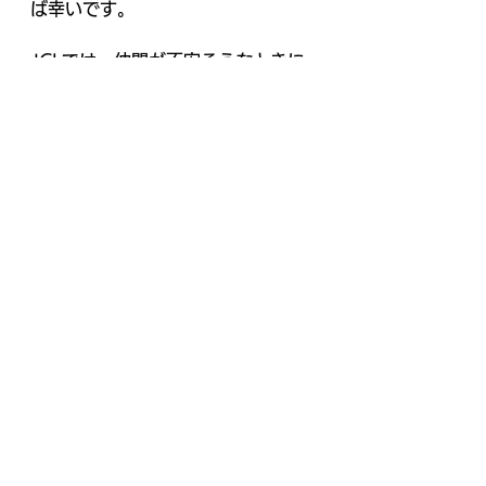
ば幸いです。 
JCLでは、仲間が不安そうなときに
声を掛け合えるメンバーを募集して
おります。 
社員のポエム
すべて表示
最新記事