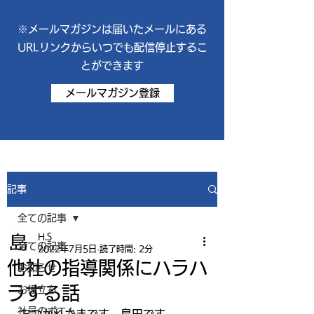
※メールマガジンは届いたメールにある
URLリンクからいつでも配信停止するこ
とができます
メールマガジン登録
記事
全ての記事
H.S
全ての記事
2022年7月5日
読了時間: 2分
他社の指導関係にハラハ
お知らせ
ラする話
お役立ち
社員のポエム