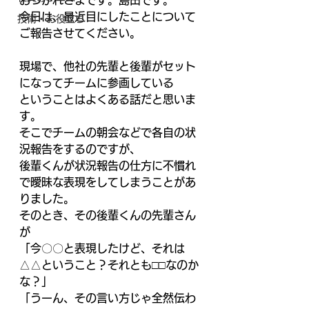
おつかれさまです。島田です。 
今日は、最近目にしたことについて
技術・お役立ち
ご報告させてください。 
現場で、他社の先輩と後輩がセット
になってチームに参画している 
ということはよくある話だと思いま
す。 
そこでチームの朝会などで各自の状
況報告をするのですが、 
後輩くんが状況報告の仕方に不慣れ
で曖昧な表現をしてしまうことがあ
りました。 
そのとき、その後輩くんの先輩さん
が 
「今〇〇と表現したけど、それは
△△ということ？それとも□□なのか
な？」 
「うーん、その言い方じゃ全然伝わ